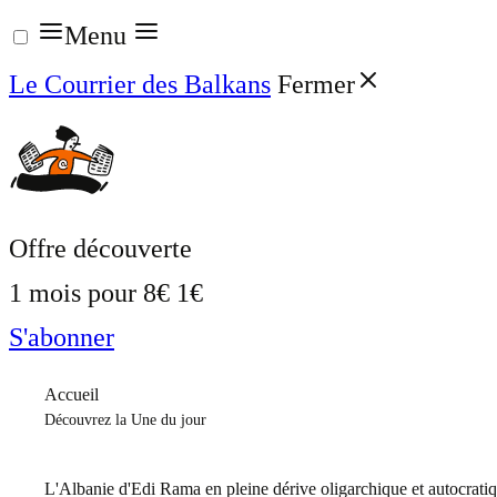
Aller
Menu
au
Le Courrier des Balkans
Fermer
contenu
Offre découverte
1 mois pour
8€
1€
S'abonner
Accueil
Découvrez la Une du jour
L'Albanie d'Edi Rama en pleine dérive oligarchique et autocrati