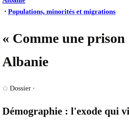
Albanie
⋅
Populations, minorités et migrations
« Comme une prison » 
Albanie
Dossier
·
Démographie : l'exode qui vi