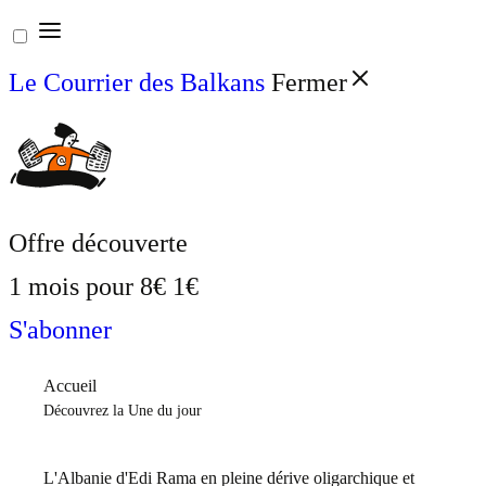
Aller
au
Le Courrier des Balkans
Fermer
contenu
Offre découverte
1 mois pour
8€
1€
S'abonner
Accueil
Découvrez la Une du jour
L'Albanie d'Edi Rama en pleine dérive oligarchique et