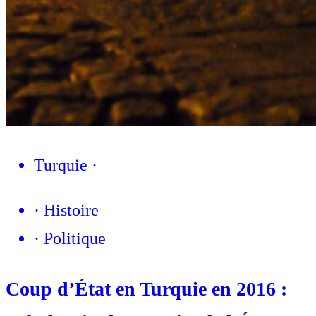
Turquie
·
·
Histoire
·
Politique
Coup d’État en Turquie en 2016 :