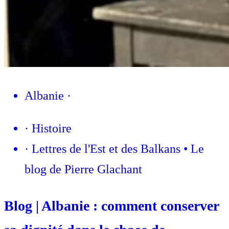
Albanie
·
·
Histoire
·
Lettres de l'Est et des Balkans • Le
blog de Pierre Glachant
Blog | Albanie : comment conserver