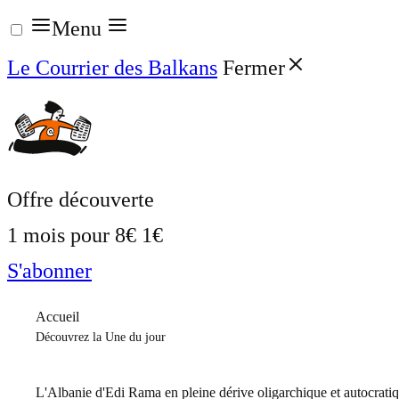
Aller
Menu
au
Le Courrier des Balkans
Fermer
contenu
Offre découverte
1 mois pour
8€
1€
S'abonner
Accueil
Découvrez la Une du jour
L'Albanie d'Edi Rama en pleine dérive oligarchique et autocrati