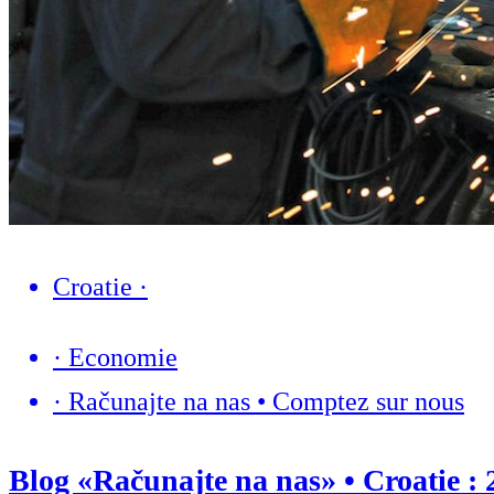
Croatie
·
·
Economie
·
Računajte na nas • Comptez sur nous
Blog «Računajte na nas» • Croatie : 