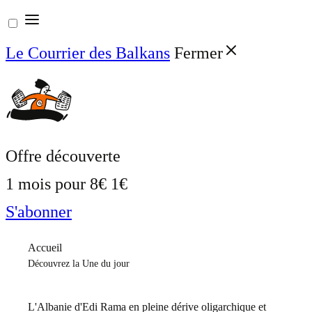
Aller
au
Le Courrier des Balkans
Fermer
contenu
Offre découverte
1 mois pour
8€
1€
S'abonner
Accueil
Découvrez la Une du jour
L'Albanie d'Edi Rama en pleine dérive oligarchique et