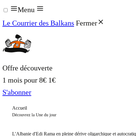
Aller
Menu
au
Le Courrier des Balkans
Fermer
contenu
Offre découverte
1 mois pour
8€
1€
S'abonner
Accueil
Découvrez la Une du jour
L'Albanie d'Edi Rama en pleine dérive oligarchique et autocrati