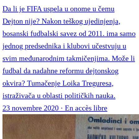
Da li je FIFA uspela u onome u čemu
Dejton nije? Nakon teškog ujedinjenja,
bosanski fudbalski savez od 2011. ima samo
jednog predsednika i klubovi učestvuju u
svim međunarodnim takmičenjima. Može li
fudbal da nadahne reformu dejtonskog
okvira? Tumačenje Loika Treguresa,
istraživača u oblasti političkih nauka.
23 novembre 2020
·
En accès libre