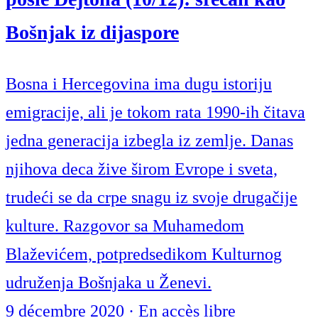
Bošnjak iz dijaspore
Bosna i Hercegovina ima dugu istoriju
emigracije, ali je tokom rata 1990-ih čitava
jedna generacija izbegla iz zemlje. Danas
njihova deca žive širom Evrope i sveta,
trudeći se da crpe snagu iz svoje drugačije
kulture. Razgovor sa Muhamedom
Blaževićem, potpredsedikom Kulturnog
udruženja Bošnjaka u Ženevi.
9 décembre 2020
·
En accès libre