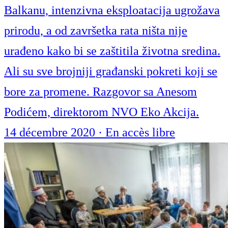
Balkanu, intenzivna eksploatacija ugrožava
prirodu, a od završetka rata ništa nije
urađeno kako bi se zaštitila životna sredina.
Ali su sve brojniji građanski pokreti koji se
bore za promene. Razgovor sa Anesom
Podićem, direktorom NVO Eko Akcija.
14 décembre 2020
·
En accès libre