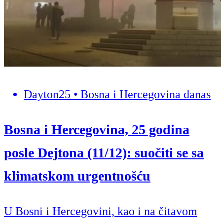
Dayton25 • Bosna i Hercegovina danas
Bosna i Hercegovina, 25 godina
posle Dejtona (11/12): suočiti se sa
klimatskom urgentnošću
U Bosni i Hercegovini, kao i na čitavom