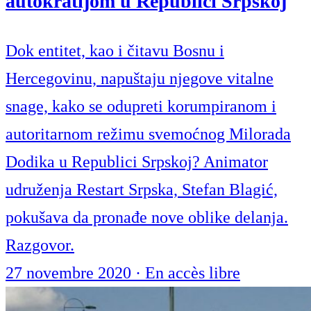
autokratijom u Republici Srpskoj
Dok entitet, kao i čitavu Bosnu i
Hercegovinu, napuštaju njegove vitalne
snage, kako se odupreti korumpiranom i
autoritarnom režimu svemoćnog Milorada
Dodika u Republici Srpskoj? Animator
udruženja Restart Srpska, Stefan Blagić,
pokušava da pronađe nove oblike delanja.
Razgovor.
27 novembre 2020
·
En accès libre