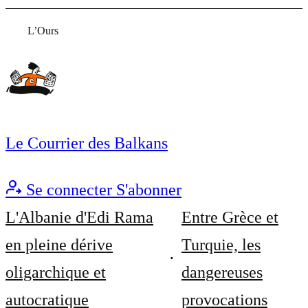
L’Ours
Le Courrier des Balkans
Se connecter
S'abonner
L'Albanie d'Edi Rama
Entre Grèce et
en pleine dérive
Turquie, les
oligarchique et
dangereuses
autocratique
provocations