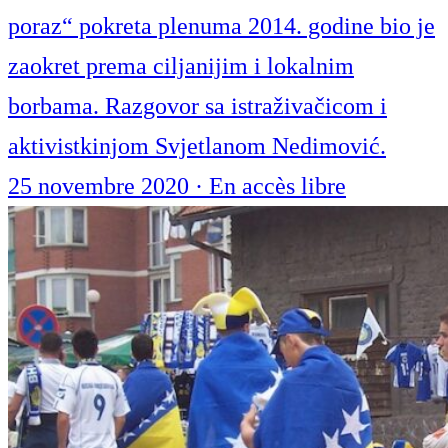
poraz“ pokreta plenuma 2014. godine bio je
zaokret prema ciljanijim i lokalnim
borbama. Razgovor sa istraživačicom i
aktivistkinjom Svjetlanom Nedimović.
25 novembre 2020
·
En accès libre