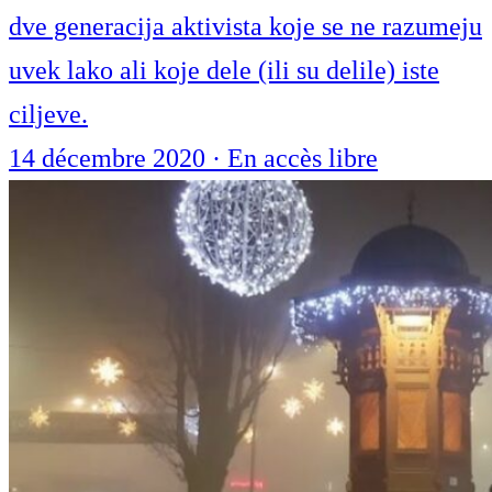
dve generacija aktivista koje se ne razumeju
uvek lako ali koje dele (ili su delile) iste
ciljeve.
14 décembre 2020
·
En accès libre