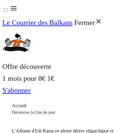
Aller
au
Le Courrier des Balkans
Fermer
contenu
Offre découverte
1 mois pour
8€
1€
S'abonner
Accueil
Découvrez la Une du jour
L'Albanie d'Edi Rama en pleine dérive oligarchique et