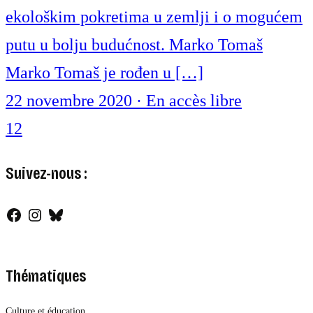
ekološkim pokretima u zemlji i o mogućem
putu u bolju budućnost. Marko Tomaš
Marko Tomaš je rođen u […]
22 novembre 2020
·
En accès libre
1
2
Suivez-nous :
Facebook
Instagram
Bluesky
Thématiques
Culture et éducation