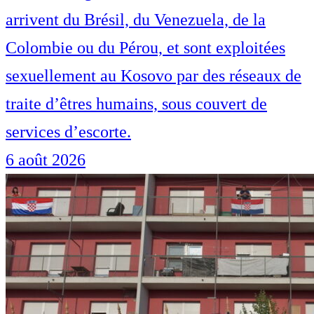
arrivent du Brésil, du Venezuela, de la
Colombie ou du Pérou, et sont exploitées
sexuellement au Kosovo par des réseaux de
traite d’êtres humains, sous couvert de
services d’escorte.
6 août 2026