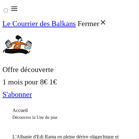
Aller
au
Le Courrier des Balkans
Fermer
contenu
Offre découverte
1 mois pour
8€
1€
S'abonner
Accueil
Découvrez la Une du jour
L'Albanie d'Edi Rama en pleine dérive oligarchique et