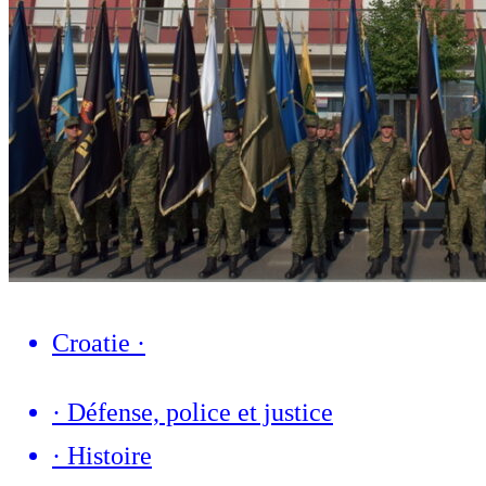
Croatie
·
·
Défense, police et justice
·
Histoire