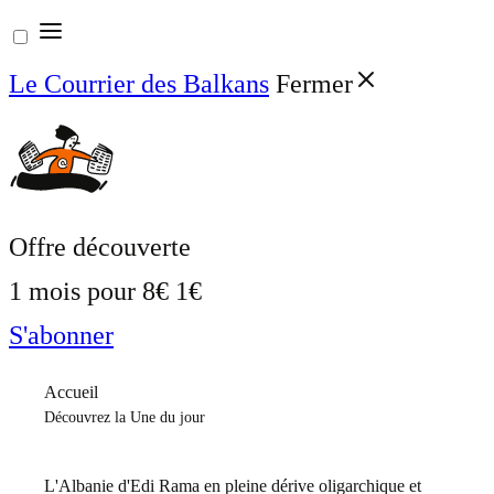
Aller
au
Le Courrier des Balkans
Fermer
contenu
Offre découverte
1 mois pour
8€
1€
S'abonner
Accueil
Découvrez la Une du jour
L'Albanie d'Edi Rama en pleine dérive oligarchique et