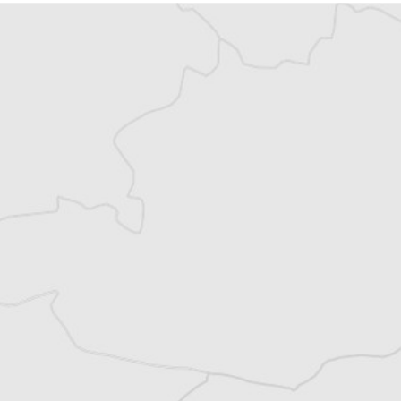
Vous avez déjà un compte ?
Se connecter
Tristan Lefilleul
Traducteur⋅rice
Tous nos articles de Dnevnik (Bulgarie)