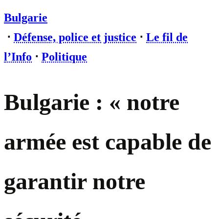
Bulgarie
⋅
Défense, police et justice
⋅
Le fil de
l’Info
⋅
Politique
Bulgarie : « notre
armée est capable de
garantir notre