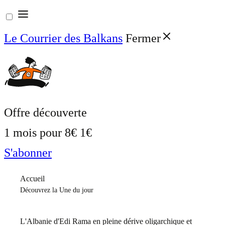
Aller
au
Le Courrier des Balkans
Fermer
contenu
Offre découverte
1 mois pour
8€
1€
S'abonner
Accueil
Découvrez la Une du jour
L'Albanie d'Edi Rama en pleine dérive oligarchique et