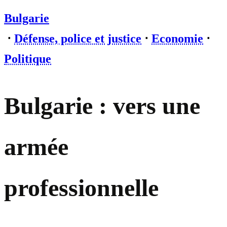
Bulgarie
⋅
Défense, police et justice
⋅
Economie
⋅
Politique
Bulgarie : vers une
armée
professionnelle