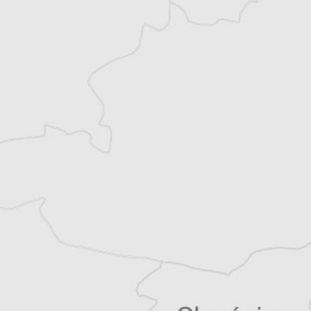
Tristan Lefilleul
Traducteur⋅rice
Tous nos articles de Dnevnik (Bulgarie)