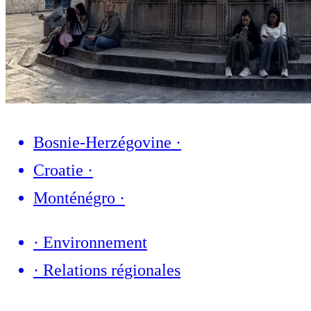
Bosnie-Herzégovine
·
Croatie
·
Monténégro
·
·
Environnement
·
Relations régionales