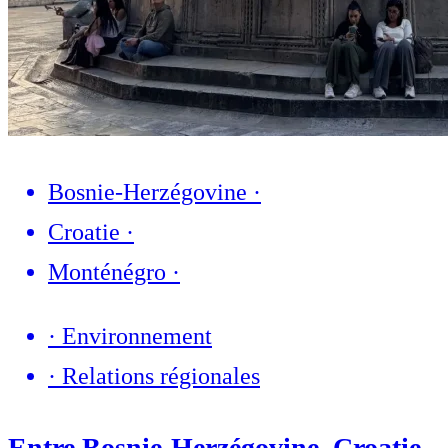
Bosnie-Herzégovine
·
Croatie
·
Monténégro
·
·
Environnement
·
Relations régionales
Entre Bosnie-Herzégovine, Croatie