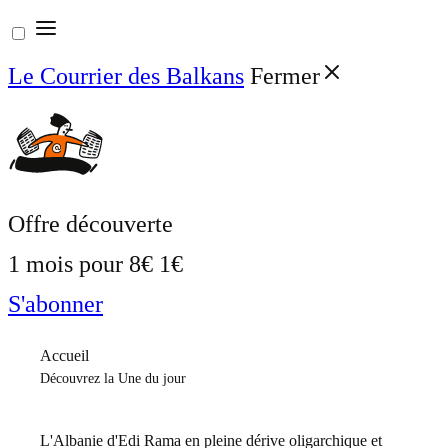
Aller
au
Le Courrier des Balkans
Fermer
contenu
Offre découverte
1 mois pour
8€
1€
S'abonner
Accueil
Découvrez la Une du jour
L'Albanie d'Edi Rama en pleine dérive oligarchique et