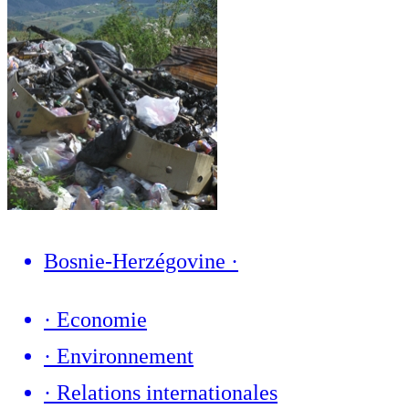
Bosnie-Herzégovine
·
·
Economie
·
Environnement
·
Relations internationales