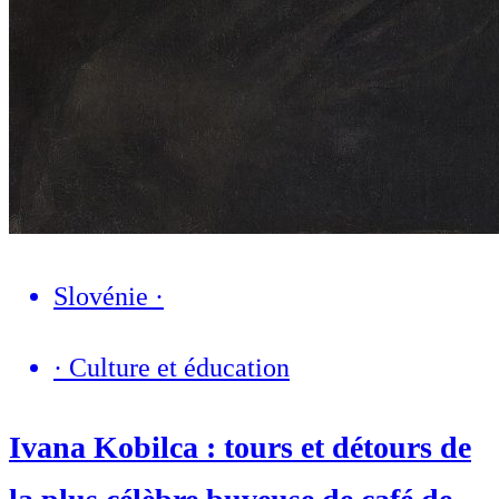
Slovénie
·
·
Culture et éducation
Ivana Kobilca : tours et détours de