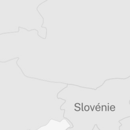
Asja Hadzismajlovic
Traducteur⋅rice
Tous nos articles de Dani