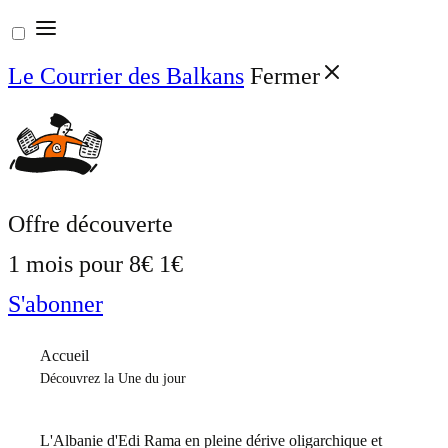
Aller
au
Le Courrier des Balkans
Fermer
contenu
Offre découverte
1 mois pour
8€
1€
S'abonner
Accueil
Découvrez la Une du jour
L'Albanie d'Edi Rama en pleine dérive oligarchique et