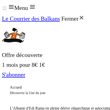
Aller
Menu
au
Le Courrier des Balkans
Fermer
contenu
Offre découverte
1 mois pour
8€
1€
S'abonner
Accueil
Découvrez la Une du jour
L'Albanie d'Edi Rama en pleine dérive oligarchique et autocrati