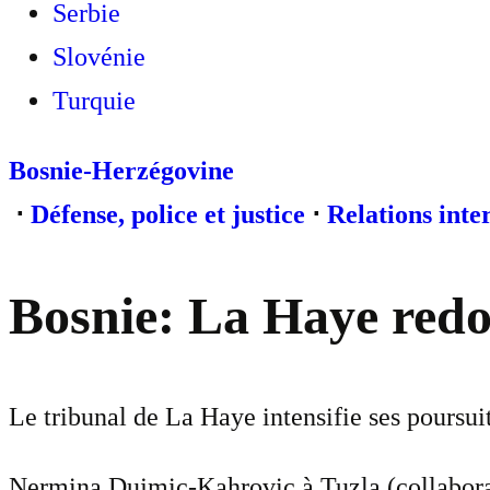
Serbie
Slovénie
Turquie
Bosnie-Herzégovine
⋅
Défense, police et justice
⋅
Relations inte
Bosnie: La Haye redo
Le tribunal de La Haye intensifie ses poursui
Nermina Dujmic-Kahrovic à Tuzla (collaborat