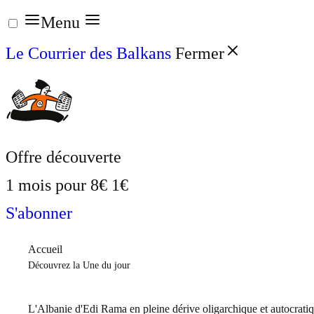
Aller
Menu
au
Le Courrier des Balkans
Fermer
contenu
Offre découverte
1 mois pour
8€
1€
S'abonner
Accueil
Découvrez la Une du jour
L'Albanie d'Edi Rama en pleine dérive oligarchique et autocrati