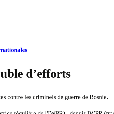
rnationales
uble d’efforts
tes contre les criminels de guerre de Bosnie.
rice régulière de l'IWPR)., depuis IWPR (tra