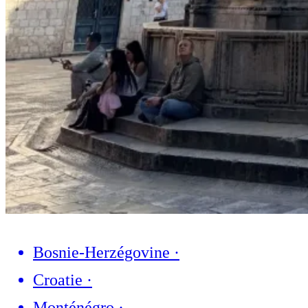
Bosnie-Herzégovine
·
Croatie
·
Monténégro
·