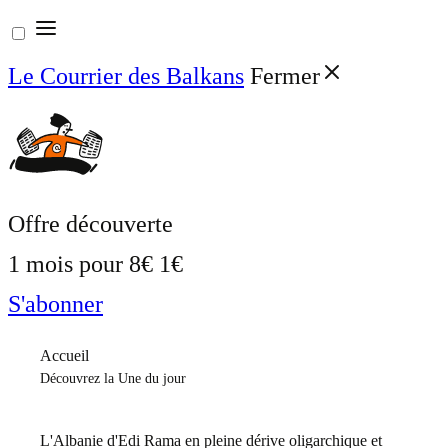
Aller
au
Le Courrier des Balkans
Fermer
contenu
Offre découverte
1 mois pour
8€
1€
S'abonner
Accueil
Découvrez la Une du jour
L'Albanie d'Edi Rama en pleine dérive oligarchique et