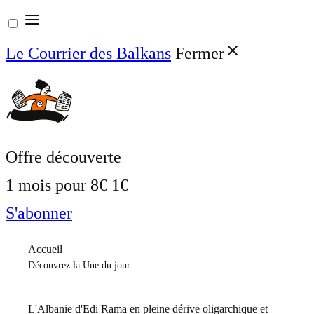
Aller
au
Le Courrier des Balkans
Fermer
contenu
Offre découverte
1 mois pour
8€
1€
S'abonner
Accueil
Découvrez la Une du jour
L'Albanie d'Edi Rama en pleine dérive oligarchique et