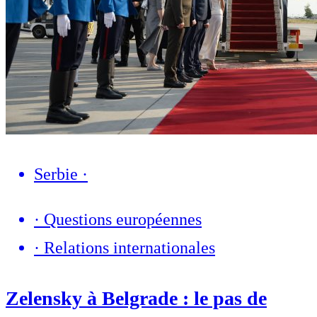
Serbie
·
·
Questions européennes
·
Relations internationales
Zelensky à Belgrade : le pas de