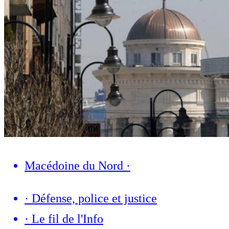
Macédoine du Nord
·
·
Défense, police et justice
·
Le fil de l'Info