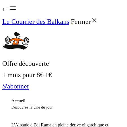
Aller
au
Le Courrier des Balkans
Fermer
contenu
Offre découverte
1 mois pour
8€
1€
S'abonner
Accueil
Découvrez la Une du jour
L'Albanie d'Edi Rama en pleine dérive oligarchique et