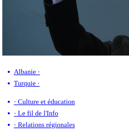
Albanie
·
Turquie
·
·
Culture et éducation
·
Le fil de l'Info
·
Relations régionales