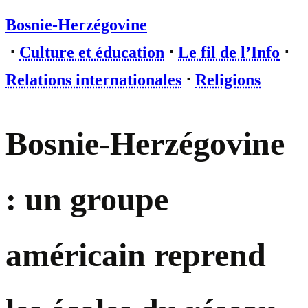
Bosnie-Herzégovine
⋅
Culture et éducation
⋅
Le fil de l’Info
⋅
Relations internationales
⋅
Religions
Bosnie-Herzégovine
: un groupe
américain reprend