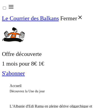
Aller
au
Le Courrier des Balkans
Fermer
contenu
Offre découverte
1 mois pour
8€
1€
S'abonner
Accueil
Découvrez la Une du jour
L'Albanie d'Edi Rama en pleine dérive oligarchique et