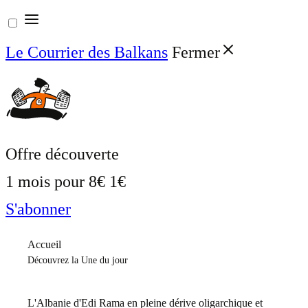
Aller
au
Le Courrier des Balkans
Fermer
contenu
Offre découverte
1 mois pour
8€
1€
S'abonner
Accueil
Découvrez la Une du jour
L'Albanie d'Edi Rama en pleine dérive oligarchique et