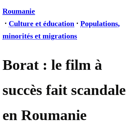
Roumanie
⋅
Culture et éducation
⋅
Populations,
minorités et migrations
Borat : le film à
succès fait scandale
en Roumanie