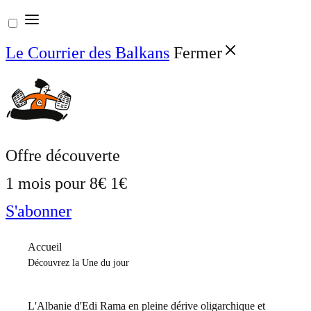
Aller
au
Le Courrier des Balkans
Fermer
contenu
Offre découverte
1 mois pour
8€
1€
S'abonner
Accueil
Découvrez la Une du jour
L'Albanie d'Edi Rama en pleine dérive oligarchique et