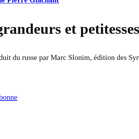
 de Pierre Glachant
 grandeurs et petitesse
duit du russe par Marc Slonim, édition des Syr
abonne