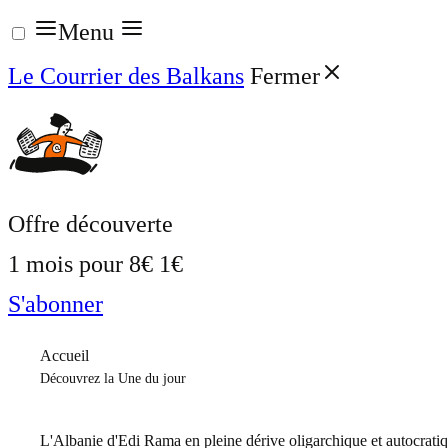
Aller
Menu
au
Le Courrier des Balkans
Fermer
contenu
Offre découverte
1 mois pour
8€
1€
S'abonner
Accueil
Découvrez la Une du jour
L'Albanie d'Edi Rama en pleine dérive oligarchique et autocrati