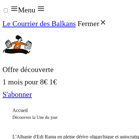
Aller
Menu
au
Le Courrier des Balkans
Fermer
contenu
Offre découverte
1 mois pour
8€
1€
S'abonner
Accueil
Découvrez la Une du jour
L'Albanie d'Edi Rama en pleine dérive oligarchique et autocrati