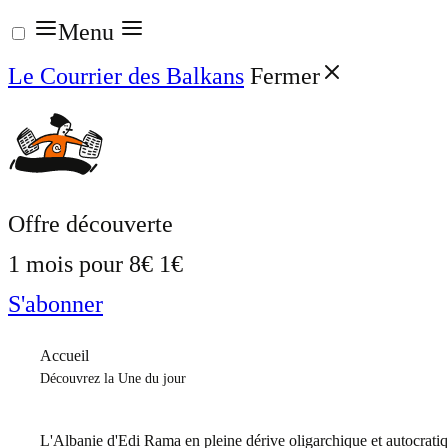
Aller
Menu
au
Le Courrier des Balkans
Fermer
contenu
Offre découverte
1 mois pour
8€
1€
S'abonner
Accueil
Découvrez la Une du jour
L'Albanie d'Edi Rama en pleine dérive oligarchique et autocrati