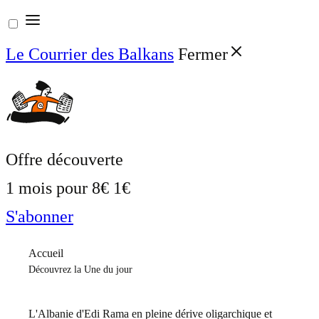
Aller
au
Le Courrier des Balkans
Fermer
contenu
Offre découverte
1 mois pour
8€
1€
S'abonner
Accueil
Découvrez la Une du jour
L'Albanie d'Edi Rama en pleine dérive oligarchique et