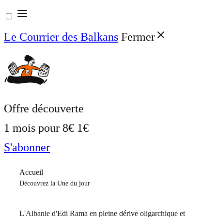
Aller
au
Le Courrier des Balkans
Fermer
contenu
Offre découverte
1 mois pour
8€
1€
S'abonner
Accueil
Découvrez la Une du jour
L'Albanie d'Edi Rama en pleine dérive oligarchique et