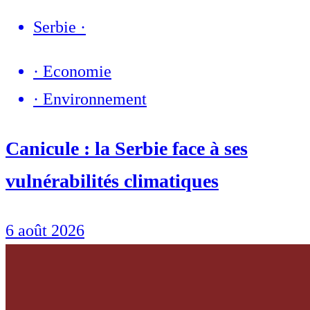
Serbie
·
·
Economie
·
Environnement
Canicule : la Serbie face à ses
vulnérabilités climatiques
6 août 2026