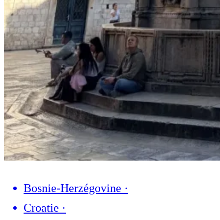
Bosnie-Herzégovine
·
Croatie
·