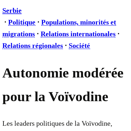
Serbie
⋅
Politique
⋅
Populations, minorités et
migrations
⋅
Relations internationales
⋅
Relations régionales
⋅
Société
Autonomie modérée
pour la Voïvodine
Les leaders politiques de la Voïvodine,