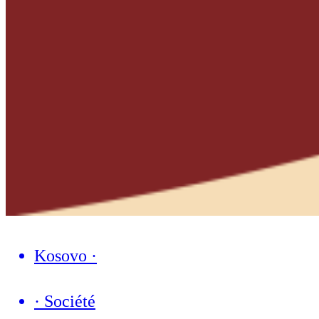
Kosovo
·
·
Société