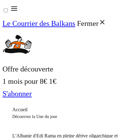
Aller
au
Le Courrier des Balkans
Fermer
contenu
Offre découverte
1 mois pour
8€
1€
S'abonner
Accueil
Découvrez la Une du jour
L'Albanie d'Edi Rama en pleine dérive oligarchique et