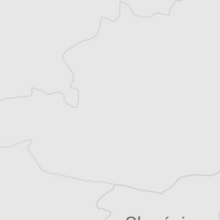
Alexandre Billette
Traducteur⋅rice
Tous nos articles de IWPR