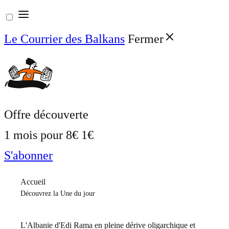
Aller
au
Le Courrier des Balkans
Fermer
contenu
Offre découverte
1 mois pour
8€
1€
S'abonner
Accueil
Découvrez la Une du jour
L'Albanie d'Edi Rama en pleine dérive oligarchique et