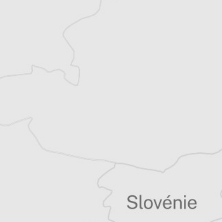
Alexandre Billette
Traducteur⋅rice
Tous nos articles de IWPR