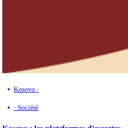
Kosovo
·
·
Société