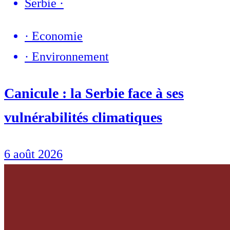
Serbie
·
·
Economie
·
Environnement
Canicule : la Serbie face à ses
vulnérabilités climatiques
6 août 2026