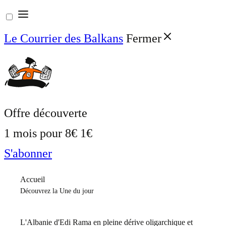
Aller
au
Le Courrier des Balkans
Fermer
contenu
Offre découverte
1 mois pour
8€
1€
S'abonner
Accueil
Découvrez la Une du jour
L'Albanie d'Edi Rama en pleine dérive oligarchique et