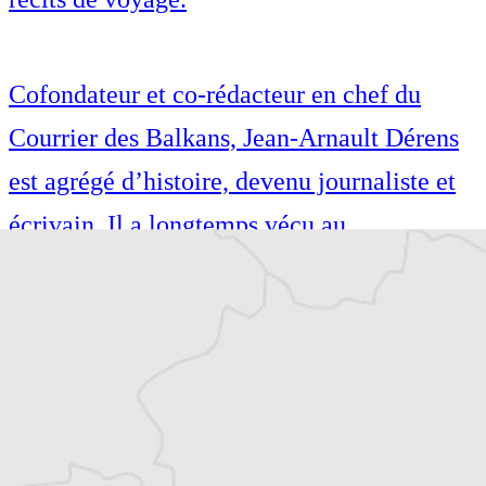
Cofondateur et co-rédacteur en chef du
Courrier des Balkans, Jean-Arnault Dérens
est agrégé d’histoire, devenu journaliste et
écrivain. Il a longtemps vécu au
Monténégro, en Serbie puis en Macédoine
et partage désormais son temps entre la
Bretagne et les Balkans. Il est l’auteur d’une
quinzaine de livres sur la région, essais ou
récits de voyage.