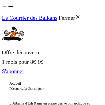
Aller
au
Le Courrier des Balkans
Fermer
contenu
Offre découverte
1 mois pour
8€
1€
S'abonner
Accueil
Découvrez la Une du jour
L'Albanie d'Edi Rama en pleine dérive oligarchique et