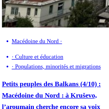
Macédoine du Nord
·
·
Culture et éducation
·
Populations, minorités et migrations
Petits peuples des Balkans (4/10) :
Macédoine du Nord : à Kruševo,
l’aroumain cherche encore sa voix