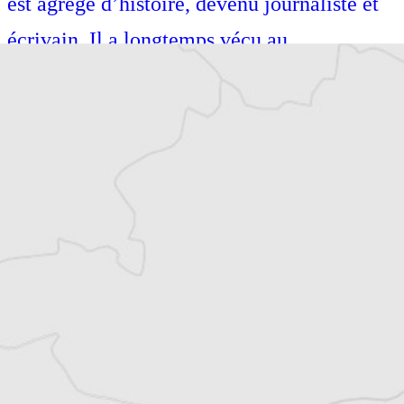
est agrégé d’histoire, devenu journaliste et
écrivain. Il a longtemps vécu au
Monténégro, en Serbie puis en Macédoine
et partage désormais son temps entre la
Bretagne et les Balkans. Il est l’auteur d’une
quinzaine de livres sur la région, essais ou
récits de voyage.
Tous nos articles de Klan