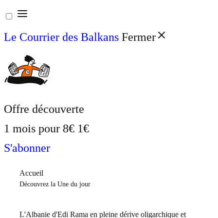
Aller
au
Le Courrier des Balkans
Fermer
contenu
Offre découverte
1 mois pour
8€
1€
S'abonner
Accueil
Découvrez la Une du jour
L'Albanie d'Edi Rama en pleine dérive oligarchique et