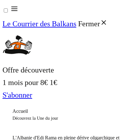
Aller
au
Le Courrier des Balkans
Fermer
contenu
Offre découverte
1 mois pour
8€
1€
S'abonner
Accueil
Découvrez la Une du jour
L'Albanie d'Edi Rama en pleine dérive oligarchique et