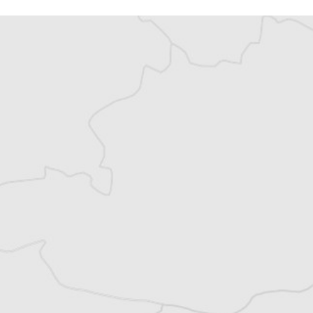
Vous avez déjà un compte ?
Se connecter
Laure Hinckel
Traducteur⋅rice
Tous nos articles de Jurnalul National