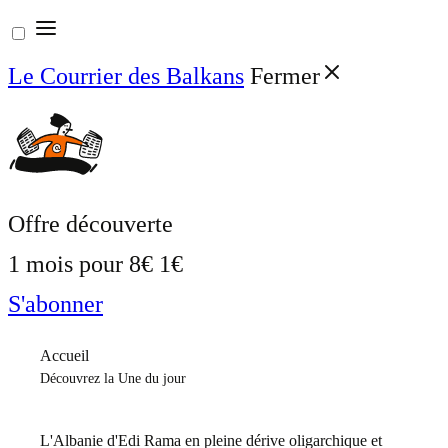
Aller
au
Le Courrier des Balkans
Fermer
contenu
Offre découverte
1 mois pour
8€
1€
S'abonner
Accueil
Découvrez la Une du jour
L'Albanie d'Edi Rama en pleine dérive oligarchique et