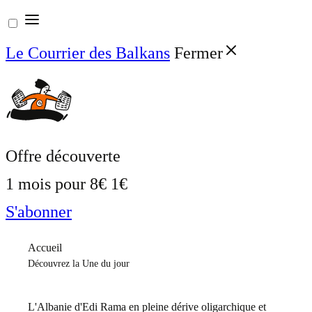
Aller
au
Le Courrier des Balkans
Fermer
contenu
Offre découverte
1 mois pour
8€
1€
S'abonner
Accueil
Découvrez la Une du jour
L'Albanie d'Edi Rama en pleine dérive oligarchique et