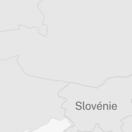
Victor Fièvre
Notre envoyé spécial à Samsun