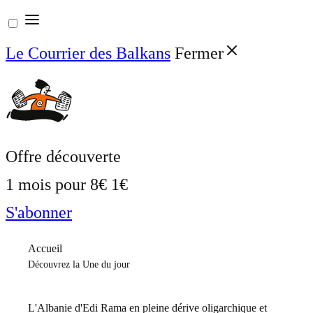
Aller
au
Le Courrier des Balkans
Fermer
contenu
Offre découverte
1 mois pour
8€
1€
S'abonner
Accueil
Découvrez la Une du jour
L'Albanie d'Edi Rama en pleine dérive oligarchique et