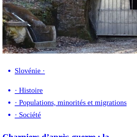
Slovénie
·
·
Histoire
·
Populations, minorités et migrations
·
Société
Charniers d’après-guerre : la