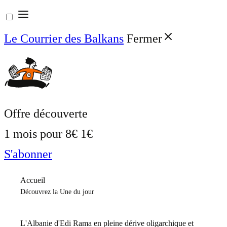
Aller
au
Le Courrier des Balkans
Fermer
contenu
Offre découverte
1 mois pour
8€
1€
S'abonner
Accueil
Découvrez la Une du jour
L'Albanie d'Edi Rama en pleine dérive oligarchique et