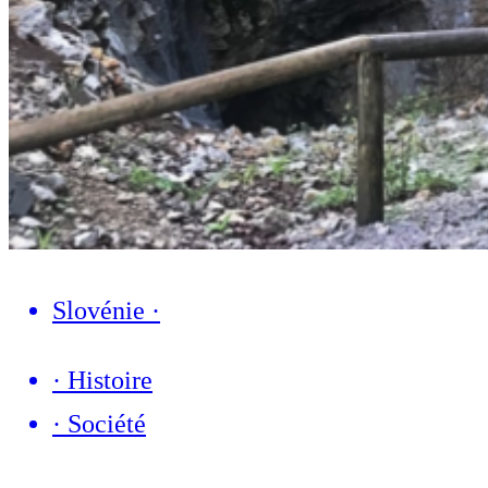
Slovénie
·
·
Histoire
·
Société