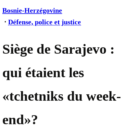
Bosnie-Herzégovine
⋅
Défense, police et justice
Siège de Sarajevo :
qui étaient les
«tchetniks du week-
end»?