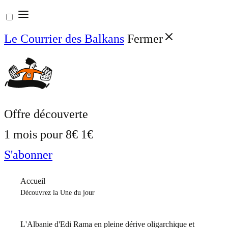
Aller
au
Le Courrier des Balkans
Fermer
contenu
Offre découverte
1 mois pour
8€
1€
S'abonner
Accueil
Découvrez la Une du jour
L'Albanie d'Edi Rama en pleine dérive oligarchique et