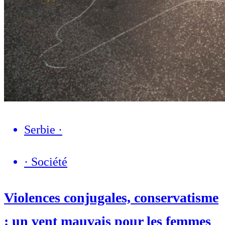
Serbie
·
·
Société
Violences conjugales, conservatisme
: un vent mauvais pour les femmes