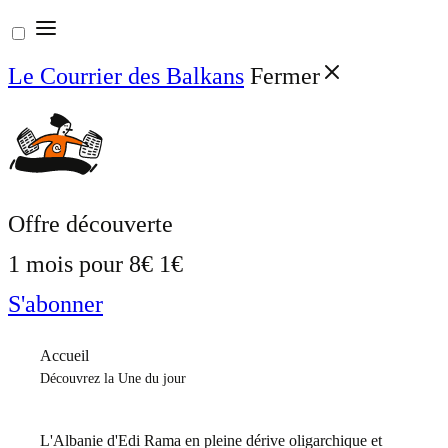
Aller
au
Le Courrier des Balkans
Fermer
contenu
Offre découverte
1 mois pour
8€
1€
S'abonner
Accueil
Découvrez la Une du jour
L'Albanie d'Edi Rama en pleine dérive oligarchique et