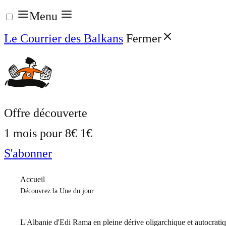
Aller
Menu
au
Le Courrier des Balkans
Fermer
contenu
Offre découverte
1 mois pour
8€
1€
S'abonner
Accueil
Découvrez la Une du jour
L'Albanie d'Edi Rama en pleine dérive oligarchique et autocrati