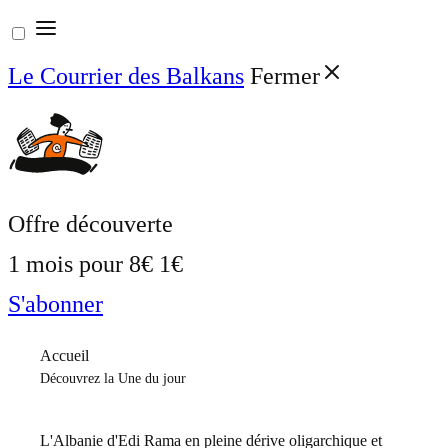
Aller
au
Le Courrier des Balkans
Fermer
contenu
Offre découverte
1 mois pour
8€
1€
S'abonner
Accueil
Découvrez la Une du jour
L'Albanie d'Edi Rama en pleine dérive oligarchique et