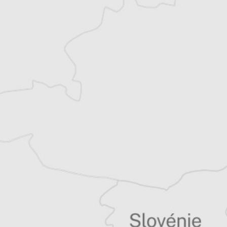
Milica Čubrilo Filipović
Notre correspondant
à Belgrade