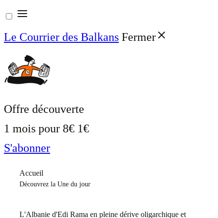
Aller
au
Le Courrier des Balkans
Fermer
contenu
Offre découverte
1 mois pour
8€
1€
S'abonner
Accueil
Découvrez la Une du jour
L'Albanie d'Edi Rama en pleine dérive oligarchique et