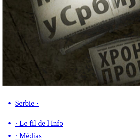
Serbie
·
·
Le fil de l'Info
·
Médias