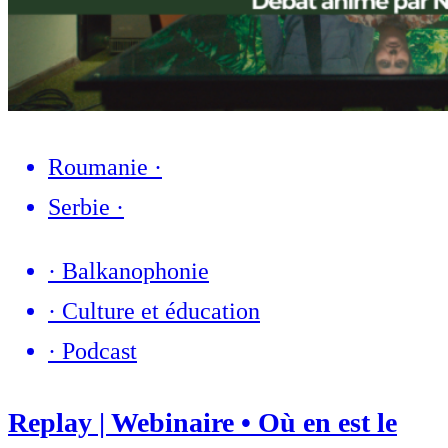
Roumanie
·
Serbie
·
·
Balkanophonie
·
Culture et éducation
·
Podcast
Replay | Webinaire • Où en est le