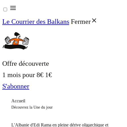
Aller
au
Le Courrier des Balkans
Fermer
contenu
Offre découverte
1 mois pour
8€
1€
S'abonner
Accueil
Découvrez la Une du jour
L'Albanie d'Edi Rama en pleine dérive oligarchique et