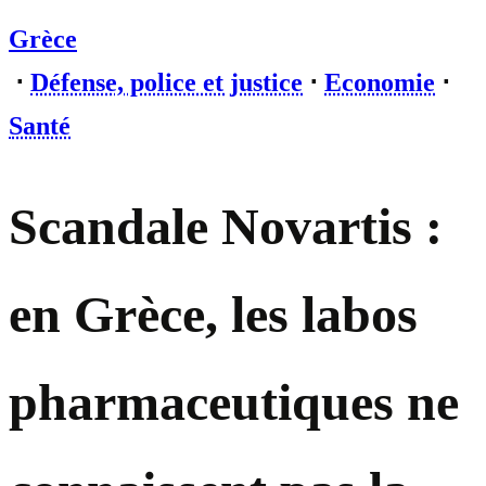
Grèce
⋅
Défense, police et justice
⋅
Economie
⋅
Santé
Scandale Novartis :
en Grèce, les labos
pharmaceutiques ne