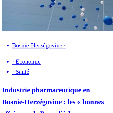
Bosnie-Herzégovine
·
·
Economie
·
Santé
Industrie pharmaceutique en
Bosnie-Herzégovine : les « bonnes