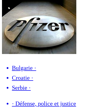
Bulgarie
·
Croatie
·
Serbie
·
·
Défense, police et justice