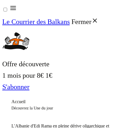
Aller
au
Le Courrier des Balkans
Fermer
contenu
Offre découverte
1 mois pour
8€
1€
S'abonner
Accueil
Découvrez la Une du jour
L'Albanie d'Edi Rama en pleine dérive oligarchique et