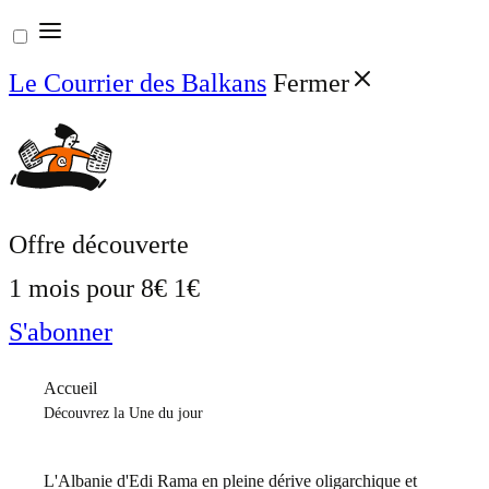
Aller
au
Le Courrier des Balkans
Fermer
contenu
Offre découverte
1 mois pour
8€
1€
S'abonner
Accueil
Découvrez la Une du jour
L'Albanie d'Edi Rama en pleine dérive oligarchique et