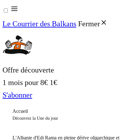
Aller
au
Le Courrier des Balkans
Fermer
contenu
Offre découverte
1 mois pour
8€
1€
S'abonner
Accueil
Découvrez la Une du jour
L'Albanie d'Edi Rama en pleine dérive oligarchique et