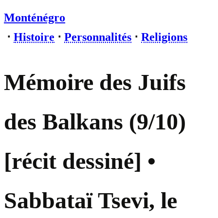
Monténégro
⋅
Histoire
⋅
Personnalités
⋅
Religions
Mémoire des Juifs
des Balkans (9/10)
[récit dessiné] •
Sabbataï Tsevi, le