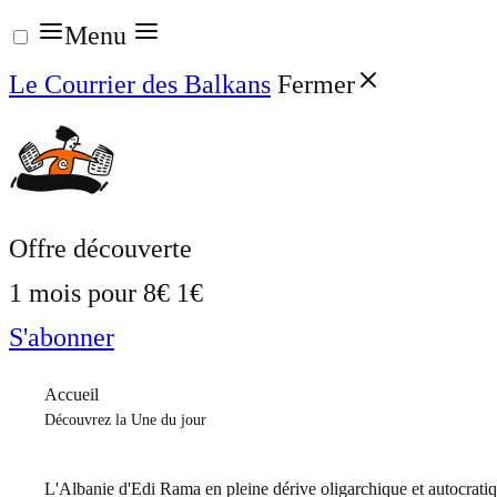
Aller
Menu
au
Le Courrier des Balkans
Fermer
contenu
Offre découverte
1 mois pour
8€
1€
S'abonner
Accueil
Découvrez la Une du jour
L'Albanie d'Edi Rama en pleine dérive oligarchique et autocrati