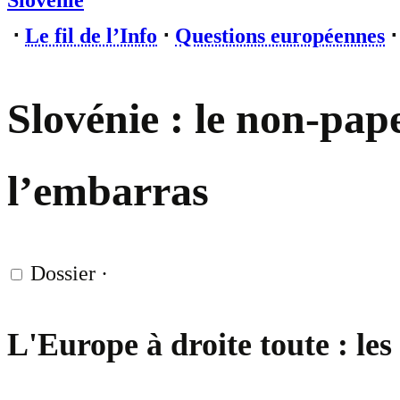
Slovénie
⋅
Le fil de l’Info
⋅
Questions européennes
Slovénie : le non-pa
l’embarras
Dossier
·
L'Europe à droite toute : le