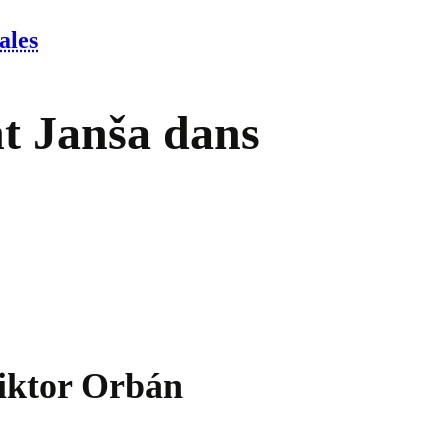
ales
nt Janša dans
Viktor Orbán