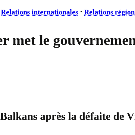
⋅
Relations internationales
⋅
Relations région
per met le gouverneme
s Balkans après la défaite de 