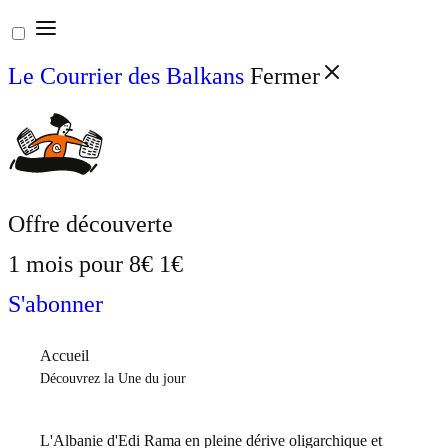
Aller
au
Le Courrier des Balkans
Fermer
contenu
Offre découverte
1 mois pour
8€
1€
S'abonner
Accueil
Découvrez la Une du jour
L'Albanie d'Edi Rama en pleine dérive oligarchique et