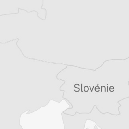
plusieurs ouvrages traduits du roumain et du
serbo-croate. Il vit à Paris.