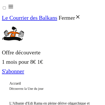
Aller
au
Le Courrier des Balkans
Fermer
contenu
Offre découverte
1 mois pour
8€
1€
S'abonner
Accueil
Découvrez la Une du jour
L'Albanie d'Edi Rama en pleine dérive oligarchique et