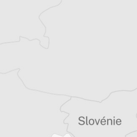
indépendante basée à Belgrade. Diplômée
en sciences économiques, elle s’intéresse au
développement économique et social des
pays d’ex-Yougoslavie.