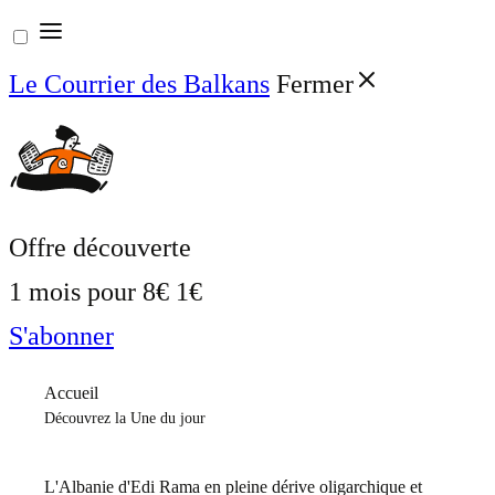
Aller
au
Le Courrier des Balkans
Fermer
contenu
Offre découverte
1 mois pour
8€
1€
S'abonner
Accueil
Découvrez la Une du jour
L'Albanie d'Edi Rama en pleine dérive oligarchique et