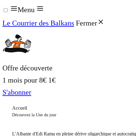
Aller
Menu
au
Le Courrier des Balkans
Fermer
contenu
Offre découverte
1 mois pour
8€
1€
S'abonner
Accueil
Découvrez la Une du jour
L'Albanie d'Edi Rama en pleine dérive oligarchique et autocrati