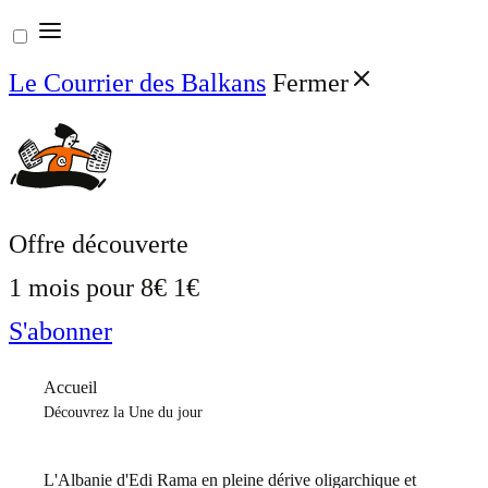
Aller
au
Le Courrier des Balkans
Fermer
contenu
Offre découverte
1 mois pour
8€
1€
S'abonner
Accueil
Découvrez la Une du jour
L'Albanie d'Edi Rama en pleine dérive oligarchique et