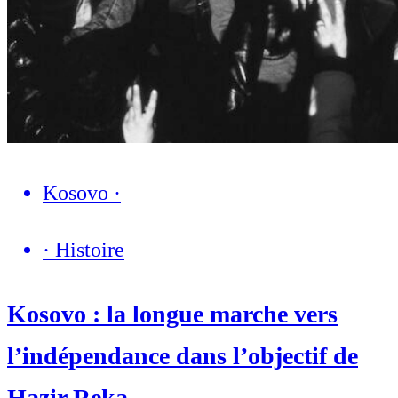
Kosovo
·
·
Histoire
Kosovo : la longue marche vers
l’indépendance dans l’objectif de
Hazir Reka