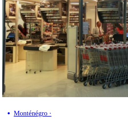
Monténégro
·