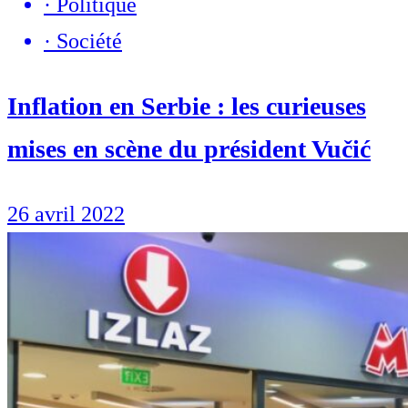
·
Politique
·
Société
Inflation en Serbie : les curieuses
mises en scène du président Vučić
26 avril 2022