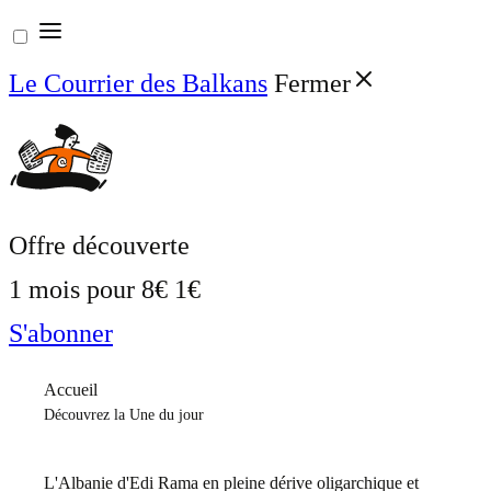
Aller
au
Le Courrier des Balkans
Fermer
contenu
Offre découverte
1 mois pour
8€
1€
S'abonner
Accueil
Découvrez la Une du jour
L'Albanie d'Edi Rama en pleine dérive oligarchique et