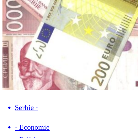
Serbie
·
·
Economie